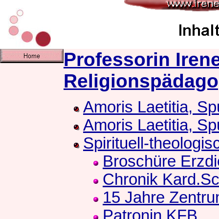
Professorin Iren
Religionspädago
Amoris Laetitia, Sp
Amoris Laetitia, Sp
Spirituell-theologi
Broschüre Erzd
Chronik Kard.S
15 Jahre Zentr
Patronin KFB