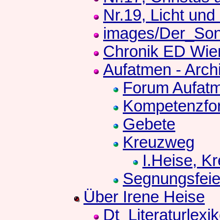
Nr.19, Licht un
images/Der_Son
Chronik ED Wie
Aufatmen - Arch
Forum Aufat
Kompetenzfo
Gebete
Kreuzweg
I.Heise, K
Segnungsfeie
Über Irene Heise
Dt_Literaturlexi