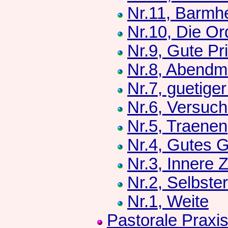
Nr.11, Barmhe
Nr.10, Die Or
Nr.9, Gute Pr
Nr.8, Abendm
Nr.7, guetige
Nr.6, Versuc
Nr.5, Traenen
Nr.4, Gutes 
Nr.3, Innere Z
Nr.2, Selbste
Nr.1, Weite
Pastorale Praxi